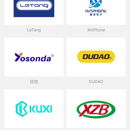
LeTang
XinPhone
优信
DUDAO